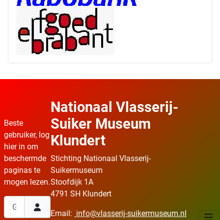
Nationaal Vlasserij-
Suiker Museum
Beste
gebruiker, log
Klundert
hier in om
beschermde
Stichting Nationaal Vlasserij-
paginas te
Suikermuseum
mogen lezen.
Stoofdijk 1A
4791 SH Klundert
Gebruikersnaam
Email:
info@vlasserij-suikermuseum.nl